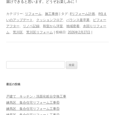
届けできると思います。どうぞお楽しみに！
カテゴリー:
リフォーム
、
施工事例
| タグ:
#リフォーム計画
、
#住ま
いのアップデート
、
クッションフロア
、
バランス釜卒業
、
ビフォー
アフター
、
リノベ記録
、
和室から洋室
、
地域密着
、
水回りリフォー
ム
、
荒川区
、
荒川区リフォーム
| 投稿日:
2026年2月27日
|
検
索:
最近の投稿
戸建て キッチン・洗面化粧台交換工事
練馬区 集合住宅リフォーム工事⑥
練馬区 集合住宅リフォーム工事⑤
練馬区 集合住宅リフォーム工事④