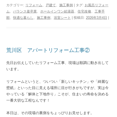
カテゴリー:
リフォーム
、
戸建て
、
施工事例
| タグ:
お風呂リフォー
ム
、
バランス釜卒業
、
ホールインワン給湯器
、
住宅改修
、
工事手
順
、
快適な暮らし
、
施工事例
、
浴室シート
| 投稿日:
2026年3月4日
|
荒川区 アパートリフォーム工事②
先日お伝えしていたリフォーム工事、現場は順調に動き出して
います。
リフォームというと、ついつい「新しいキッチン」や「綺麗な
壁紙」といった目に見える場所に目が行きがちですが、実は今
やっている「解体と下地作り」こそが、住まいの寿命を決める
一番大切な工程なんです！
本日は、その現場の裏側をちょっぴりお見せします。