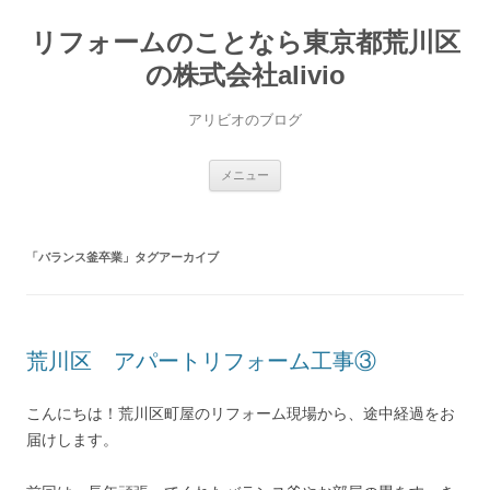
コ
ン
リフォームのことなら東京都荒川区
テ
ン
ツ
の株式会社alivio
へ
ス
キ
アリビオのブログ
ッ
プ
メニュー
「
バランス釜卒業
」タグアーカイブ
荒川区 アパートリフォーム工事③
こんにちは！荒川区町屋のリフォーム現場から、途中経過をお
届けします。