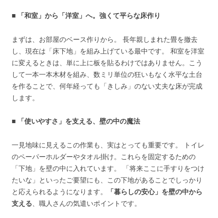
■ 「和室」から「洋室」へ。強くて平らな床作り
まずは、お部屋のベース作りから。 長年親しまれた畳を撤去
し、現在は「床下地」を組み上げている最中です。 和室を洋室
に変えるときは、単に上に板を貼るわけではありません。こう
して一本一本木材を組み、数ミリ単位の狂いもなく水平な土台
を作ることで、何年経っても「きしみ」のない丈夫な床が完成
します。
■ 「使いやすさ」を支える、壁の中の魔法
一見地味に見えるこの作業も、実はとっても重要です。 トイレ
のペーパーホルダーやタオル掛け。これらを固定するための
「下地」を壁の中に入れています。 「将来ここに手すりをつけ
たいな」といったご要望にも、この下地があることでしっかり
と応えられるようになります。
「暮らしの安心」を壁の中から
支える
、職人さんの気遣いポイントです。