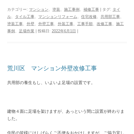
カテゴリー:
マンション
、
塗装
、
施工事例
、
補修工事
| タグ:
タイ
ル
、
タイル工事
、
マンションリフォーム
、
住宅改修
、
共用部工事
、
塗装工事
、
外壁
、
外壁工事
、
外装工事
、
工事手順
、
改修工事
、
施工
事例
、
足場作業
| 投稿日:
2022年6月1日
|
荒川区 マンション外壁改修工事
共用部の養生もし、いよいよ足場の設置です。
建物４面に足場を架けますが、あっという間に設置が終わりま
した。
住民の皆様にはしばらくご不便をおかけしますが、ご協力宜し