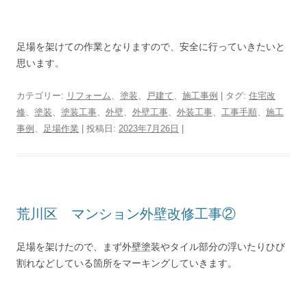
足場を架けての作業となりますので、安全に行っていきたいと
思います。
カテゴリー:
リフォーム
、
塗装
、
戸建て
、
施工事例
| タグ:
住宅改
修
、
塗装
、
塗装工事
、
外壁
、
外壁工事
、
外装工事
、
工事手順
、
施工
事例
、
足場作業
| 投稿日:
2023年7月26日
|
荒川区 マンション外壁改修工事②
足場を架けたので、まず外壁塗装やタイル部分の浮いたりひび
割れなどしている箇所をマーキングしていきます。