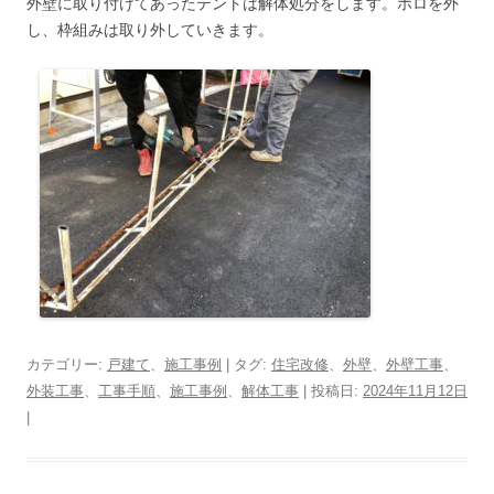
外壁に取り付けてあったテントは解体処分をします。ホロを外
し、枠組みは取り外していきます。
カテゴリー:
戸建て
、
施工事例
| タグ:
住宅改修
、
外壁
、
外壁工事
、
外装工事
、
工事手順
、
施工事例
、
解体工事
| 投稿日:
2024年11月12日
|