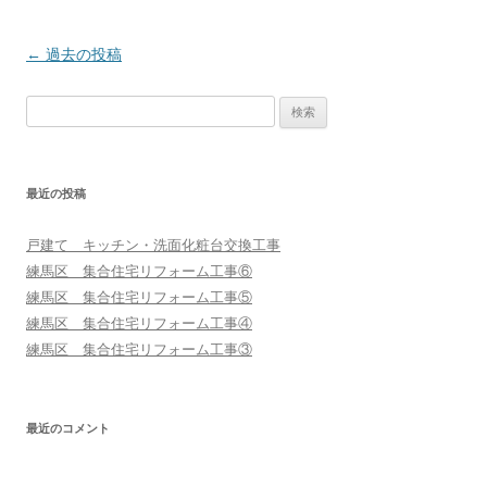
投
←
過去の投稿
稿
検
ナ
索:
ビ
ゲ
最近の投稿
ー
シ
戸建て キッチン・洗面化粧台交換工事
ョ
練馬区 集合住宅リフォーム工事⑥
ン
練馬区 集合住宅リフォーム工事⑤
練馬区 集合住宅リフォーム工事④
練馬区 集合住宅リフォーム工事③
最近のコメント