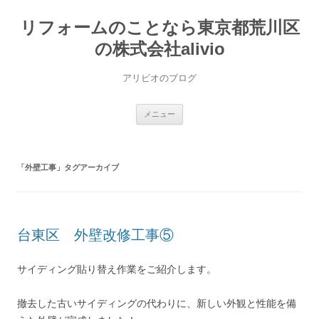
コ
ン
リフォームのことなら東京都荒川区
テ
ン
ツ
の株式会社alivio
へ
ス
キ
アリビオのブログ
ッ
プ
メニュー
「
外壁工事
」タグアーカイブ
台東区 外壁改修工事⑤
サイディング貼り替え作業をご紹介します。
撤去した古いサイディングの代わりに、新しい外観と性能を備