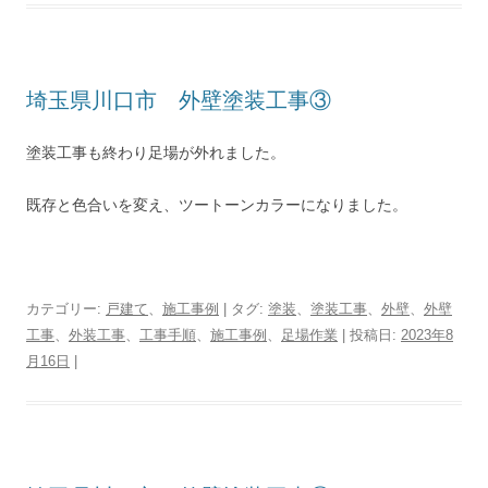
埼玉県川口市 外壁塗装工事③
塗装工事も終わり足場が外れました。
既存と色合いを変え、ツートーンカラーになりました。
カテゴリー:
戸建て
、
施工事例
| タグ:
塗装
、
塗装工事
、
外壁
、
外壁
工事
、
外装工事
、
工事手順
、
施工事例
、
足場作業
| 投稿日:
2023年8
月16日
|