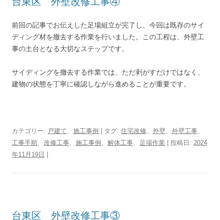
台東区 外壁改修工事④
前回の記事でお伝えした足場組立が完了し、今回は既存のサイ
ディング材を撤去する作業を行いました。この工程は、外壁工
事の土台となる大切なステップです。
サイディングを撤去する作業では、ただ剥がすだけではなく、
建物の状態を丁寧に確認しながら進めることが重要です。
カテゴリー:
戸建て
、
施工事例
| タグ:
住宅改修
、
外壁
、
外壁工事
、
工事手順
、
改修工事
、
施工事例
、
解体工事
、
足場作業
| 投稿日:
2024
年11月19日
|
台東区 外壁改修工事③