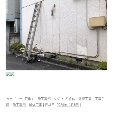
カテゴリー:
戸建て
、
施工事例
| タグ:
住宅改修
、
外壁工事
、
工事手
順
、
施工事例
、
解体工事
| 投稿日:
2024年11月8日
|