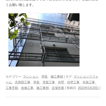
くお願い致します。
カテゴリー:
マンション
、
塗装
、
施工事例
| タグ:
マンションリフォ
ーム
、
共用部工事
、
塗装
、
塗装工事
、
外壁
、
外壁工事
、
外装工事
、
工事手順
、
改修工事
、
施工事例
、
足場作業
| 投稿日:
2022年5月20日
|