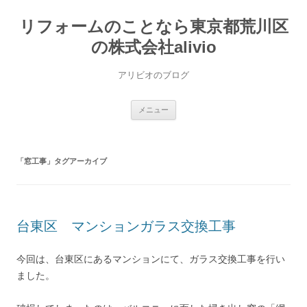
コ
ン
リフォームのことなら東京都荒川区
テ
ン
ツ
の株式会社alivio
へ
ス
キ
アリビオのブログ
ッ
プ
メニュー
「
窓工事
」タグアーカイブ
台東区 マンションガラス交換工事
今回は、台東区にあるマンションにて、ガラス交換工事を行い
ました。