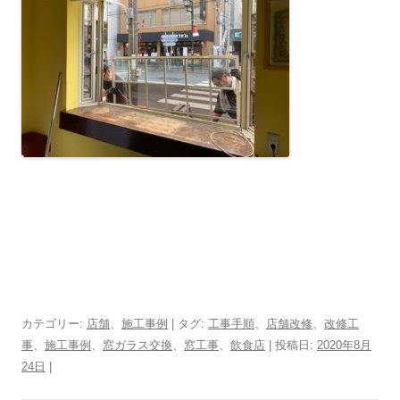
カテゴリー:
店舗
、
施工事例
| タグ:
工事手順
、
店舗改修
、
改修工
事
、
施工事例
、
窓ガラス交換
、
窓工事
、
飲食店
| 投稿日:
2020年8月
24日
|