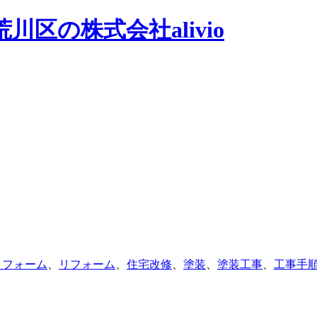
区の株式会社alivio
リフォーム
、
リフォーム
、
住宅改修
、
塗装
、
塗装工事
、
工事手