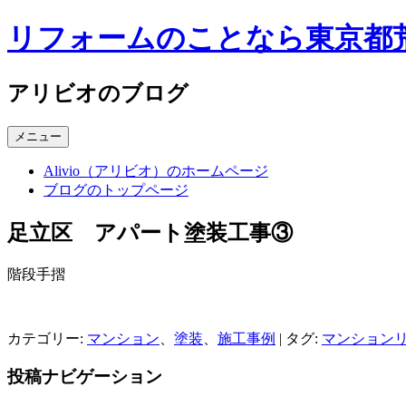
コ
リフォームのことなら東京都荒川
ン
テ
ン
アリビオのブログ
ツ
へ
メニュー
ス
キ
Alivio（アリビオ）のホームページ
ッ
ブログのトップページ
プ
足立区 アパート塗装工事③
階段手摺
カテゴリー:
マンション
、
塗装
、
施工事例
| タグ:
マンション
投稿ナビゲーション