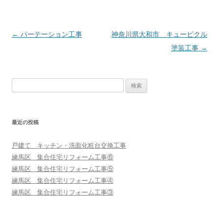
投
←
パーテーション工事
神奈川県大和市 キュービクル
稿
塗装工事
→
ナ
ビ
検
ゲ
索:
ー
シ
最近の投稿
ョ
ン
戸建て キッチン・洗面化粧台交換工事
練馬区 集合住宅リフォーム工事⑥
練馬区 集合住宅リフォーム工事⑤
練馬区 集合住宅リフォーム工事④
練馬区 集合住宅リフォーム工事③