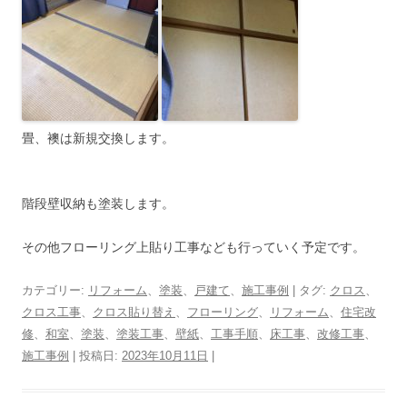
畳、襖は新規交換します。
階段壁収納も塗装します。
その他フローリング上貼り工事なども行っていく予定です。
カテゴリー:
リフォーム
、
塗装
、
戸建て
、
施工事例
| タグ:
クロス
、
クロス工事
、
クロス貼り替え
、
フローリング
、
リフォーム
、
住宅改
修
、
和室
、
塗装
、
塗装工事
、
壁紙
、
工事手順
、
床工事
、
改修工事
、
施工事例
| 投稿日:
2023年10月11日
|