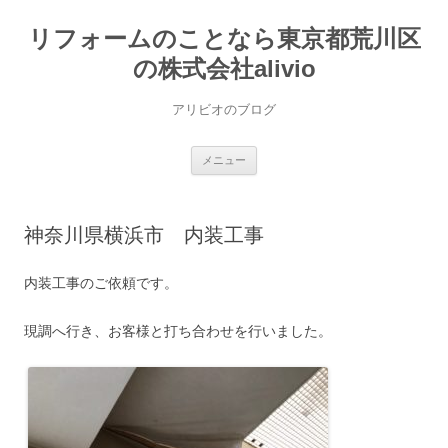
コ
ン
リフォームのことなら東京都荒川区
テ
ン
ツ
の株式会社alivio
へ
ス
キ
アリビオのブログ
ッ
プ
メニュー
神奈川県横浜市 内装工事
内装工事のご依頼です。
現調へ行き、お客様と打ち合わせを行いました。