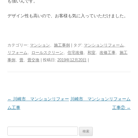
も強いんです。
デザイン性も高いので、お客様も気に入っていただけました。
カテゴリー:
マンション
、
施工事例
| タグ:
マンションリフォーム
、
リフォーム
、
ロールスクリーン
、
住宅改修
、
和室
、
改修工事
、
施工
事例
、
畳
、
畳交換
| 投稿日:
2019年12月20日
|
投
←
川崎市 マンションリフォー
川崎市 マンションリフォーム
稿
ム工事
工事②
→
ナ
ビ
検
ゲ
索: