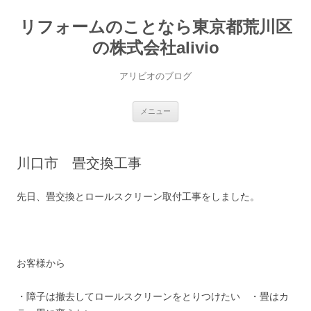
コ
ン
リフォームのことなら東京都荒川区
テ
ン
ツ
の株式会社alivio
へ
ス
キ
アリビオのブログ
ッ
プ
メニュー
川口市 畳交換工事
先日、畳交換とロールスクリーン取付工事をしました。
お客様から
・障子は撤去してロールスクリーンをとりつけたい ・畳はカ