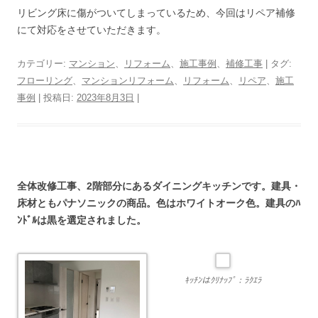
リビング床に傷がついてしまっているため、今回はリペア補修
にて対応をさせていただきます。
カテゴリー:
マンション
、
リフォーム
、
施工事例
、
補修工事
| タグ:
フローリング
、
マンションリフォーム
、
リフォーム
、
リペア
、
施工
事例
| 投稿日:
2023年8月3日
|
全体改修工事、2階部分にあるダイニングキッチンです。建具・
床材ともパナソニックの商品。色はホワイトオーク色。建具のﾊ
ﾝﾄﾞﾙは黒を選定されました。
ｷｯﾁﾝはｸﾘﾅｯﾌﾟ：ﾗｸｴﾗ