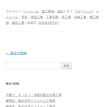
カテゴリー:
リフォーム
、
施工事例
、
施設
| タグ:
フローリング
、
リ
フォーム
、
塗装
、
塗装工事
、
工事手順
、
床工事
、
改修工事
、
施工事
例
、
施設工事
| 投稿日:
2021年4月1日
|
投
←
過去の投稿
稿
検
ナ
索:
ビ
ゲ
最近の投稿
ー
シ
戸建て キッチン・洗面化粧台交換工事
ョ
練馬区 集合住宅リフォーム工事⑥
ン
練馬区 集合住宅リフォーム工事⑤