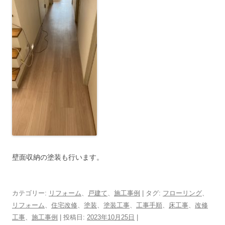
壁面収納の塗装も行います。
カテゴリー:
リフォーム
、
戸建て
、
施工事例
| タグ:
フローリング
、
リフォーム
、
住宅改修
、
塗装
、
塗装工事
、
工事手順
、
床工事
、
改修
工事
、
施工事例
| 投稿日:
2023年10月25日
|