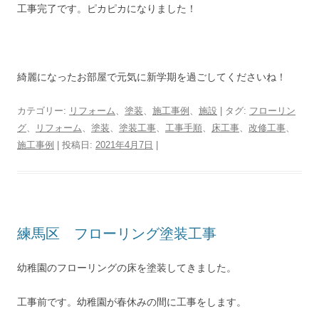
工事完了です。ピカピカになりました！
綺麗になったお部屋で元気に新学期を過ごしてくださいね！
カテゴリー:
リフォーム
、
塗装
、
施工事例
、
施設
| タグ:
フローリン
グ
、
リフォーム
、
塗装
、
塗装工事
、
工事手順
、
床工事
、
改修工事
、
施工事例
| 投稿日:
2021年4月7日
|
練馬区 フローリング塗装工事
幼稚園のフローリングの床を塗装してきました。
工事前です。幼稚園が春休みの間に工事をします。