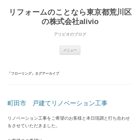
コ
ン
リフォームのことなら東京都荒川区
テ
ン
ツ
の株式会社alivio
へ
ス
キ
アリビオのブログ
ッ
プ
メニュー
「
フローリング
」タグアーカイブ
町田市 戸建てリノベーション工事
リノベーション工事をご希望のお客様と本日現調と打ち合わせ
をさせていただきました。