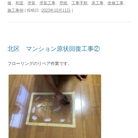
修
、
和室
、
塗装
、
塗装工事
、
壁紙
、
工事手順
、
床工事
、
改修工事
、
施工事例
| 投稿日:
2023年10月11日
|
北区 マンション原状回復工事②
フローリングのリペア作業です。