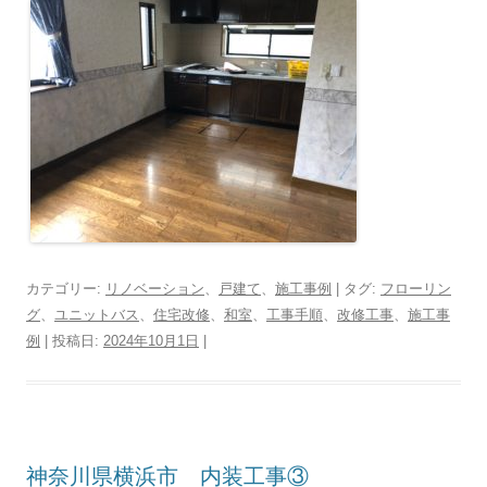
カテゴリー:
リノベーション
、
戸建て
、
施工事例
| タグ:
フローリン
グ
、
ユニットバス
、
住宅改修
、
和室
、
工事手順
、
改修工事
、
施工事
例
| 投稿日:
2024年10月1日
|
神奈川県横浜市 内装工事③