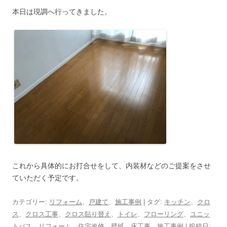
本日は現調へ行ってきました。
これから具体的にお打合せをして、内装材などのご提案をさせ
ていただく予定です。
カテゴリー:
リフォーム
、
戸建て
、
施工事例
| タグ:
キッチン
、
クロ
ス
、
クロス工事
、
クロス貼り替え
、
トイレ
、
フローリング
、
ユニッ
トバス
、
リフォーム
、
住宅改修
、
壁紙
、
床工事
、
施工事例
| 投稿日: