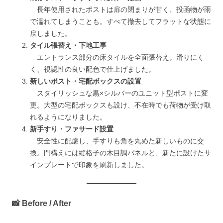
長年使用されたポストは扉の閉まりが甘く、投函物が雨
で濡れてしまうことも。すべて撤去してフラットな状態に
戻しました。
タイル張替え・下地工事
エントランス部分の床タイルを全面張替え。滑りにく
く、視認性の良い配色で仕上げました。
新しいポスト・宅配ボックスの設置
スタイリッシュな黒×シルバーのユニット型ポストに変
更。大型の宅配ボックスも設け、不在時でも荷物が受け取
れるようになりました。
新手すり・ファサード設置
安全性に配慮し、手すりも角を丸めた新しいものに交
換。門構えには縦格子の木目調パネルと、新たに設けたサ
インプレートで印象を刷新しました。
📸 Before / After