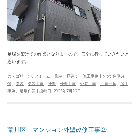
足場を架けての作業となりますので、安全に行っていきたいと
思います。
カテゴリー:
リフォーム
、
塗装
、
戸建て
、
施工事例
| タグ:
住宅改
修
、
塗装
、
塗装工事
、
外壁
、
外壁工事
、
外装工事
、
工事手順
、
施工
事例
、
足場作業
| 投稿日:
2023年7月26日
|
荒川区 マンション外壁改修工事②