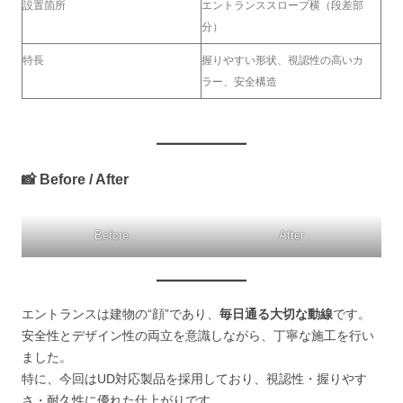
設置箇所
エントランススロープ横（段差部
分）
特長
握りやすい形状、視認性の高いカ
ラー、安全構造
📸 Before / After
Before
After
エントランスは建物の“顔”であり、
毎日通る大切な動線
です。
安全性とデザイン性の両立を意識しながら、丁寧な施工を行い
ました。
特に、今回はUD対応製品を採用しており、視認性・握りやす
さ・耐久性に優れた仕上がりです。