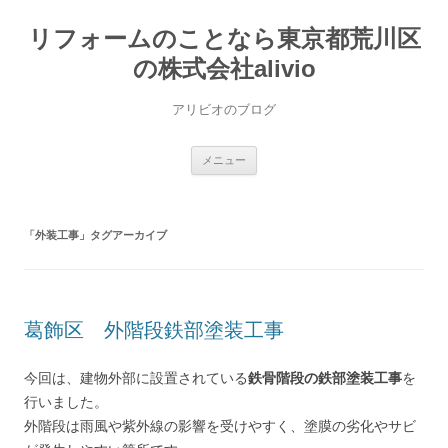
コ
ン
リフォームのことなら東京都荒川区
テ
ン
ツ
の株式会社alivio
へ
ス
キ
アリビオのブログ
ッ
プ
メニュー
「
外装工事
」タグアーカイブ
葛飾区 外階段鉄部塗装工事
今回は、建物外部に設置されている
鉄骨階段の鉄部塗装工事
を
行いました。
外階段は雨風や紫外線の影響を受けやすく、塗膜の劣化やサビ