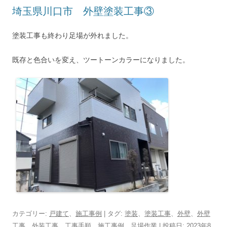
埼玉県川口市 外壁塗装工事③
塗装工事も終わり足場が外れました。
既存と色合いを変え、ツートーンカラーになりました。
カテゴリー:
戸建て
、
施工事例
| タグ:
塗装
、
塗装工事
、
外壁
、
外壁
工事
、
外装工事
、
工事手順
、
施工事例
、
足場作業
| 投稿日:
2023年8