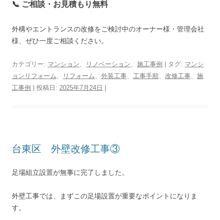
📞 ご相談・お見積もり無料
外構やエントランスの改修をご検討中のオーナー様・管理会社
様、ぜひ一度ご相談ください。
カテゴリー:
マンション
、
リノベーション
、
施工事例
| タグ:
マンシ
ョンリフォーム
、
リフォーム
、
外装工事
、
工事手順
、
改修工事
、
施
工事例
| 投稿日:
2025年7月24日
|
台東区 外壁改修工事③
足場組立設置が無事に完了しました。
外壁工事では、まずこの足場設置が重要なポイントになりま
す。