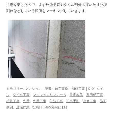
足場を架けたので、まず外壁塗装やタイル部分の浮いたりひび
割れなどしている箇所をマーキングしていきます。
カテゴリー:
マンション
、
塗装
、
施工事例
、
補修工事
| タグ:
タイ
ル
、
タイル工事
、
マンションリフォーム
、
住宅改修
、
共用部工事
、
塗装工事
、
外壁
、
外壁工事
、
外装工事
、
工事手順
、
改修工事
、
施工
事例
、
足場作業
| 投稿日:
2022年6月1日
|