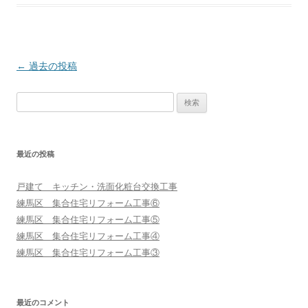
投
←
過去の投稿
稿
検
ナ
索:
ビ
ゲ
最近の投稿
ー
シ
戸建て キッチン・洗面化粧台交換工事
ョ
練馬区 集合住宅リフォーム工事⑥
ン
練馬区 集合住宅リフォーム工事⑤
練馬区 集合住宅リフォーム工事④
練馬区 集合住宅リフォーム工事③
最近のコメント