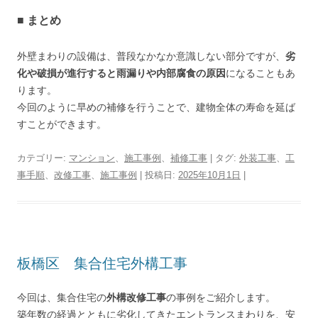
■ まとめ
外壁まわりの設備は、普段なかなか意識しない部分ですが、
劣
化や破損が進行すると雨漏りや内部腐食の原因
になることもあ
ります。
今回のように早めの補修を行うことで、建物全体の寿命を延ば
すことができます。
カテゴリー:
マンション
、
施工事例
、
補修工事
| タグ:
外装工事
、
工
事手順
、
改修工事
、
施工事例
| 投稿日:
2025年10月1日
|
板橋区 集合住宅外構工事
今回は、集合住宅の
外構改修工事
の事例をご紹介します。
築年数の経過とともに劣化してきたエントランスまわりを、安