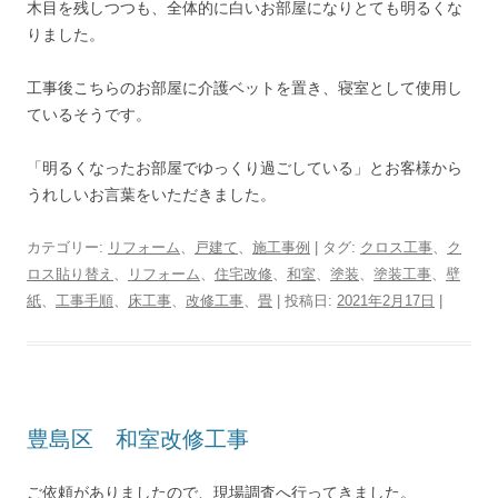
木目を残しつつも、全体的に白いお部屋になりとても明るくな
りました。
工事後こちらのお部屋に介護ベットを置き、寝室として使用し
ているそうです。
「明るくなったお部屋でゆっくり過ごしている」とお客様から
うれしいお言葉をいただきました。
カテゴリー:
リフォーム
、
戸建て
、
施工事例
| タグ:
クロス工事
、
ク
ロス貼り替え
、
リフォーム
、
住宅改修
、
和室
、
塗装
、
塗装工事
、
壁
紙
、
工事手順
、
床工事
、
改修工事
、
畳
| 投稿日:
2021年2月17日
|
豊島区 和室改修工事
ご依頼がありましたので、現場調査へ行ってきました。