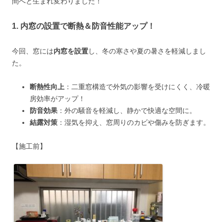
間へと生まれ変わりました！
1. 内窓の設置で断熱＆防音性能アップ！
今回、窓には
内窓を設置
し、冬の寒さや夏の暑さを軽減しまし
た。
断熱性向上
：二重窓構造で外気の影響を受けにくく、冷暖
房効率がアップ！
防音効果
：外の騒音を軽減し、静かで快適な空間に。
結露対策
：湿気を抑え、窓周りのカビや傷みを防ぎます。
【施工前】