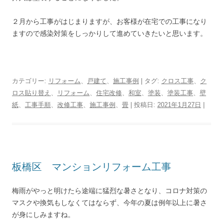
２月から工事がはじまりますが、お客様が在宅での工事になり
ますので感染対策をしっかりして進めていきたいと思います。
カテゴリー:
リフォーム
、
戸建て
、
施工事例
| タグ:
クロス工事
、
ク
ロス貼り替え
、
リフォーム
、
住宅改修
、
和室
、
塗装
、
塗装工事
、
壁
紙
、
工事手順
、
改修工事
、
施工事例
、
畳
| 投稿日:
2021年1月27日
|
板橋区 マンションリフォーム工事
梅雨がやっと明けたら途端に猛烈な暑さとなり、コロナ対策の
マスクや換気もしなくてはならず、今年の夏は例年以上に暑さ
が身にしみますね。