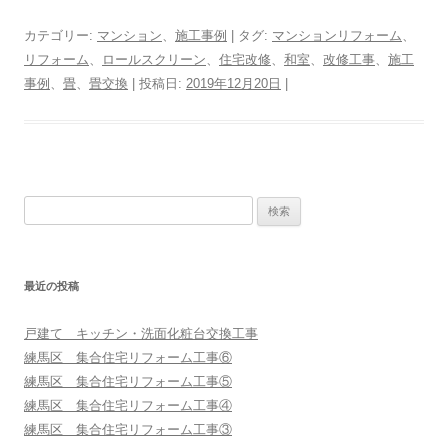
カテゴリー:
マンション
、
施工事例
| タグ:
マンションリフォーム
、
リフォーム
、
ロールスクリーン
、
住宅改修
、
和室
、
改修工事
、
施工
事例
、
畳
、
畳交換
| 投稿日:
2019年12月20日
|
検
索:
最近の投稿
戸建て キッチン・洗面化粧台交換工事
練馬区 集合住宅リフォーム工事⑥
練馬区 集合住宅リフォーム工事⑤
練馬区 集合住宅リフォーム工事④
練馬区 集合住宅リフォーム工事③