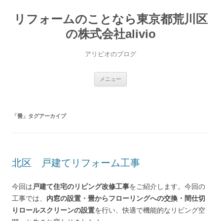
コ
ン
リフォームのことなら東京都荒川区
テ
ン
ツ
の株式会社alivio
へ
ス
キ
アリビオのブログ
ッ
プ
メニュー
「
畳
」タグアーカイブ
北区 戸建てリフォーム工事
今回は
戸建て住宅のリビング改修工事
をご紹介します。今回の
工事では、
内窓の設置・畳からフローリングへの交換・間仕切
りロールスクリーンの設置
を行い、快適で機能的なリビング空