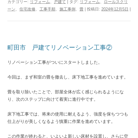
カテゴリー:
リフォーム
、
戸建て
| タグ:
リフォーム
、
ロールスクリ
ーン
、
住宅改修
、
工事手順
、
施工事例
、
畳
| 投稿日:
2024年12月5日
|
町田市 戸建てリノベーション工事②
リノベーション工事がついにスタートしました。
今回は、まず和室の畳を撤去し、床下地工事を進めています。
畳を取り除いたことで、部屋全体が広く感じられるようにな
り、次のステップに向けて着実に進行中です。
床下地工事では、将来の使用に耐えるよう、強度を保ちつつも
仕上がりが美しくなるよう慎重に作業を進めています。
この作業が終わると、いよいよ新しい床材を設置し、さらに空