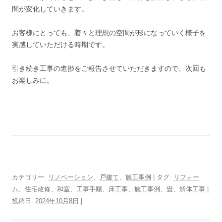
間が変化していきます。
お客様にとっても、着々と理想の空間が形になっていく様子を
実感していただける時期です。
引き続き工事の進捗をご報告させていただきますので、次回も
お楽しみに。
カテゴリー:
リノベーション
、
戸建て
、
施工事例
| タグ:
リフォー
ム
、
住宅改修
、
和室
、
工事手順
、
床工事
、
施工事例
、
畳
、
解体工事
|
投稿日:
2024年10月8日
|