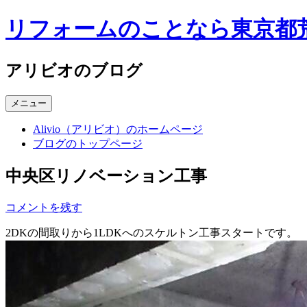
コ
リフォームのことなら東京都荒川
ン
テ
ン
アリビオのブログ
ツ
へ
メニュー
ス
キ
Alivio（アリビオ）のホームページ
ッ
ブログのトップページ
プ
中央区リノベーション工事
コメントを残す
2DKの間取りから1LDKへのスケルトン工事スタートです。