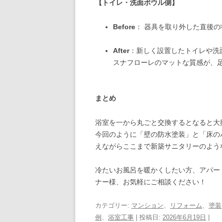
【トイレ・洗面ボウル側】
Before
： 器具を取り外した直後
After
：新しく設置したトイレや洗
スナフローレのマットな質感が、
まとめ
浴室を一から丸ごと交換するとなると大
今回のように「壁の防水塗装」と「床の
えながらここまで新築サニタリーのよう
冷たいお風呂を暖かくしたい方、アパー
ナー様、お気軽にご相談ください！
カテゴリー:
マンション
、
リフォーム
、
塗装
例
、
浴室工事
| 投稿日:
2026年6月19日
|