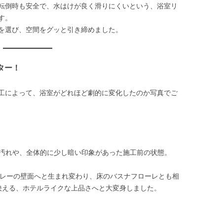
転倒時も安全で、水はけが良く滑りにくいという、浴室リ
す。
を選び、空間をグッと引き締めました。
ター！
工によって、浴室がどれほど劇的に変化したのか写真でご
地汚れや、全体的に少し暗い印象があった施工前の状態。
グレーの壁面へと生まれ変わり、床のバスナフローレとも相
映える、ホテルライクな上品さへと大変身しました。