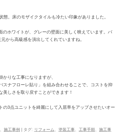
の状態。床のモザイクタイルも冷たい印象がありました。
面のホワイトが、グレーの壁面に美しく映えています。バ
足元から高級感を演出してくれていますね。
掛かりな工事になりますが、
バスナフローレ貼り」を組み合わせることで、コストを抑
な美しさを取り戻すことができます！
トの3点ユニットを綺麗にして入居率をアップさせたいオー
、
施工事例
| タグ:
リフォーム
、
塗装工事
、
工事手順
、
施工事