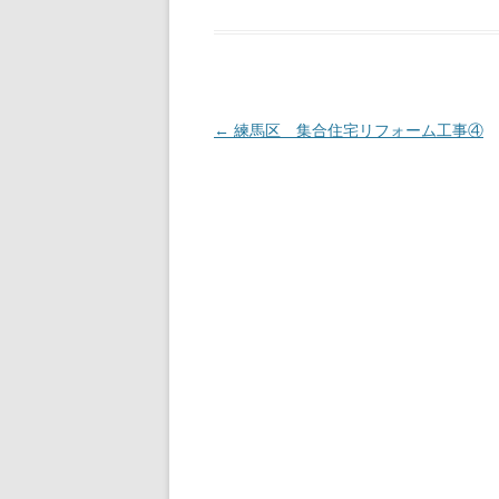
投
←
練馬区 集合住宅リフォーム工事④
稿
ナ
ビ
ゲ
ー
シ
ョ
ン