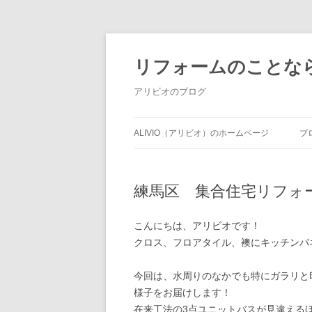
コ
ン
テ
リフォームのことなら東
ン
ツ
へ
アリビオのブログ
ス
キ
ッ
プ
ALIVIO（アリビオ）のホームページ
ブ
練馬区 集合住宅リフォ
こんにちは、アリビオです！
クロス、フロアタイル、襖にキッチンパ
今回は、水周りのなかでも特にガラリと
様子をお届けします！
在来工法の3点ユニットバスが見違える